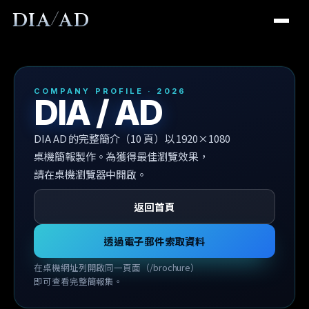
/
DIA
AD
公司介紹
COMPANY PROFILE · 2026
DIA / AD
服務介紹
DIA AD 的完整簡介（10 頁）以 1920×1080
MSO 顧問
桌機簡報製作。為獲得最佳瀏覽效果，
請在桌機瀏覽器中開啟。
線上行銷
返回首頁
SNS 行銷
網站製作
透過電子郵件索取資料
外國患者招攬
在桌機網址列開啟同一頁面（/brochure）
即可查看完整簡報集。
K-DIA